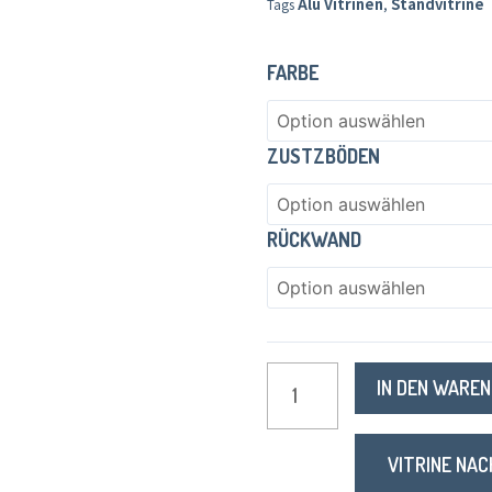
Alu Vitrinen
Standvitrine
Tags
,
STANDVITRINE
FARBE
WIEN
MENGE
ZUSTZBÖDEN
RÜCKWAND
IN DEN WARE
VITRINE NAC