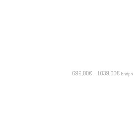
Preis
699,00
€
–
1.039,00
€
Endpr
699,
Bis
1.039