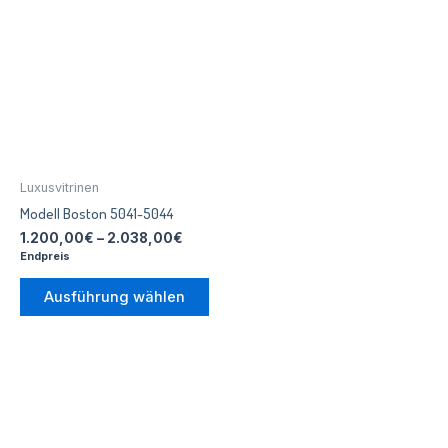
Die
Optionen
können
auf
der
Produktseite
gewählt
Luxusvitrinen
werden
Modell Boston 5041-5044
1.200,00
€
–
2.038,00
€
Endpreis
Ausführung wählen