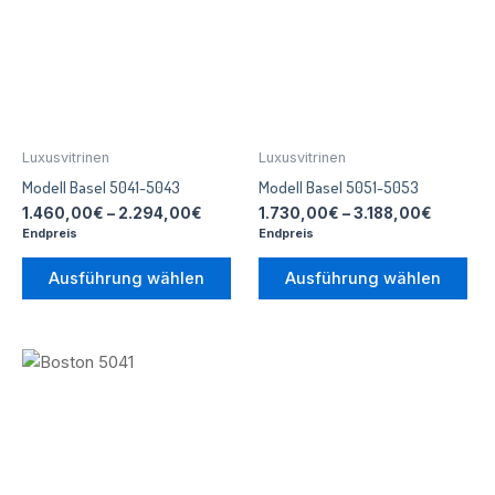
Optionen
Opt
können
kön
auf
auf
der
der
Produktseite
Pro
gewählt
gew
Luxusvitrinen
Luxusvitrinen
werden
wer
Modell Basel 5041-5043
Modell Basel 5051-5053
1.460,00
€
–
2.294,00
€
1.730,00
€
–
3.188,00
€
Endpreis
Endpreis
Ausführung wählen
Ausführung wählen
Preisspanne:
Dieses
1.200,00€
Produkt
bis
weist
2.038,00€
mehrere
Varianten
auf.